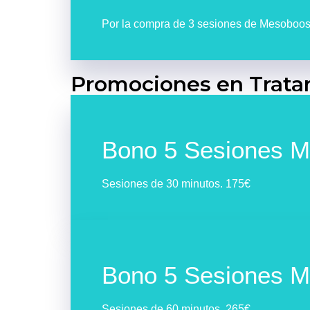
Por la compra de 3 sesiones de Mesoboost
Promociones en Trata
Bono 5 Sesiones M
Sesiones de 30 minutos. 175€
Bono 5 Sesiones M
Sesiones de 60 minutos. 265€