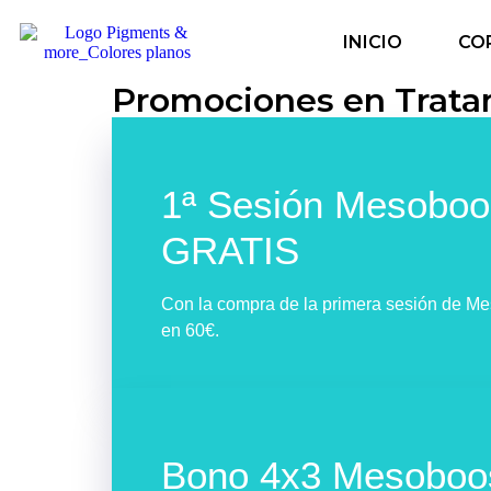
Saltar al contenido
INICIO
CO
Promociones en Trata
1ª Sesión Mesoboos
GRATIS
Con la compra de la primera sesión de Me
en 60€.
Bono 4x3 Mesoboo